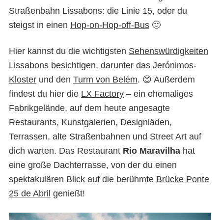
Straßenbahn Lissabons: die Linie 15, oder du
steigst in einen
Hop-on-Hop-off-Bus
🙂
Hier kannst du die wichtigsten
Sehenswürdigkeiten
Lissabons
besichtigen, darunter das
Jerónimos-
Kloster
und den
Turm von Belém
. 😊 Außerdem
findest du hier die
LX Factory
– ein ehemaliges
Fabrikgelände, auf dem heute angesagte
Restaurants, Kunstgalerien, Designläden,
Terrassen, alte Straßenbahnen und Street Art auf
dich warten. Das Restaurant
Rio Maravilha
hat
eine große Dachterrasse, von der du einen
spektakulären Blick auf die berühmte
Brücke Ponte
25 de Abril
genießt!