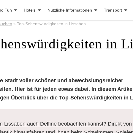
nd Tun
Hotels
Nützliche Informationen
Transport
suchen
»
Top-Sehenswürdigkeiten in Lissabon
henswürdigkeiten in L
ne Stadt voller schöner und abwechslungsreicher
en. Hier ist für jeden etwas dabei. In diesem Artike
igen Überblick über die Top-Sehenswürdigkeiten in 
in Lissabon auch Delfine beobachten kannst
? Direkt von
tlantik hinausfahren und ihnen beim Schwimmen, Spiele